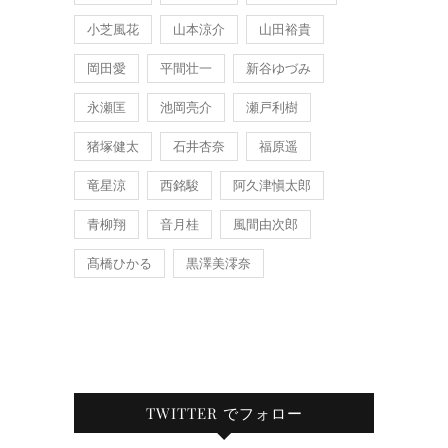
小芝風花
山本涼介
山田裕貴
岡田愛
平間壮一
新谷ゆづみ
永瀬匡
池岡亮介
瀬戸利樹
猪塚健太
石井杏奈
福原遥
竜星涼
西銘駿
阿久津愼太郎
青柳翔
音月桂
風間由次郎
髙橋ひかる
黒澤美澪奈
TWITTER でフォロー