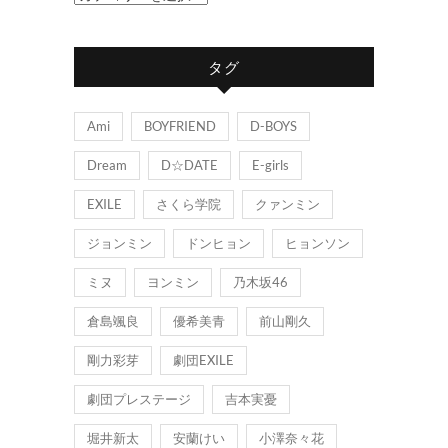
テ
ゴ
タグ
リ
ー
Ami
BOYFRIEND
D-BOYS
Dream
D☆DATE
E-girls
EXILE
さくら学院
クァンミン
ジョンミン
ドンヒョン
ヒョンソン
ミヌ
ヨンミン
乃木坂46
倉島颯良
優希美青
前山剛久
剛力彩芽
劇団EXILE
劇団プレステージ
吉本実憂
堀井新太
安蘭けい
小澤奈々花