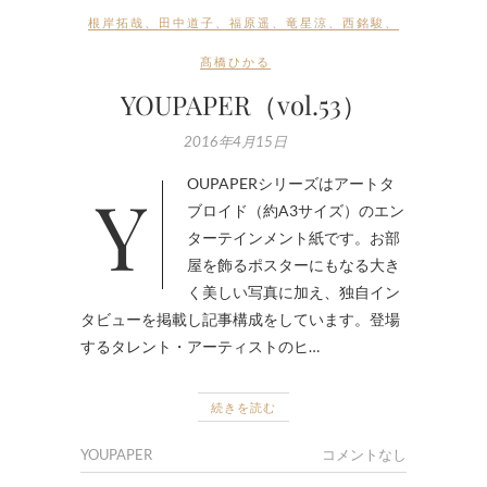
根岸拓哉
、
田中道子
、
福原遥
、
竜星涼
、
西銘駿
、
髙橋ひかる
YOUPAPER（vol.53）
2016年4月15日
YOUPAPERシリーズはアートタ
ブロイド（約A3サイズ）のエン
ターテインメント紙です。お部
屋を飾るポスターにもなる大き
く美しい写真に加え、独自イン
タビューを掲載し記事構成をしています。登場
するタレント・アーティストのヒ…
続きを読む
YOUPAPER
コメントなし