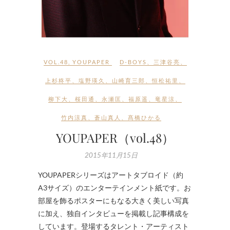
VOL.48
,
YOUPAPER
D-BOYS
、
三津谷亮
、
上杉柊平
、
塩野瑛久
、
山崎育三郎
、
恒松祐里
、
柳下大
、
桜田通
、
永瀬匡
、
福原遥
、
竜星涼
、
竹内涼真
、
蒼山真人
、
髙橋ひかる
YOUPAPER（vol.48）
2015年11月15日
YOUPAPERシリーズはアートタブロイド（約
A3サイズ）のエンターテインメント紙です。お
部屋を飾るポスターにもなる大きく美しい写真
に加え、独自インタビューを掲載し記事構成を
しています。登場するタレント・アーティスト