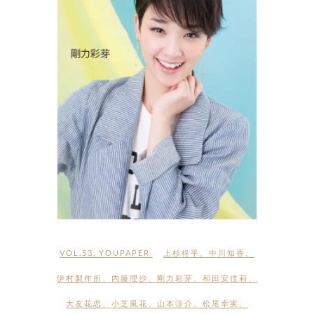
VOL.53
,
YOUPAPER
上杉柊平
、
中川知香
、
伊村製作所
、
内藤理沙
、
剛力彩芽
、
和田安佳莉
、
大友花恋
、
小芝風花
、
山本涼介
、
松尾幸実
、