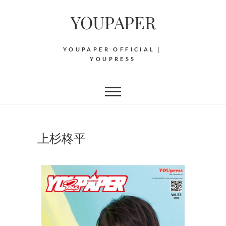
Skip
YOUPAPER
to
content
YOUPAPER OFFICIAL｜
YOUPRESS
上杉柊平