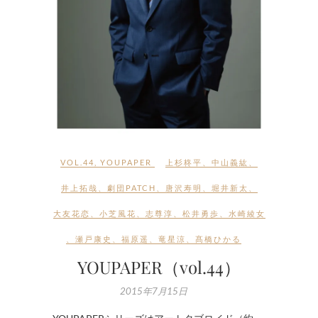
VOL.44
,
YOUPAPER
上杉柊平
、
中山義紘
、
井上拓哉
、
劇団PATCH
、
唐沢寿明
、
堀井新太
、
大友花恋
、
小芝風花
、
志尊淳
、
松井勇歩
、
水崎綾女
、
瀬戸康史
、
福原遥
、
竜星涼
、
髙橋ひかる
YOUPAPER（vol.44）
2015年7月15日