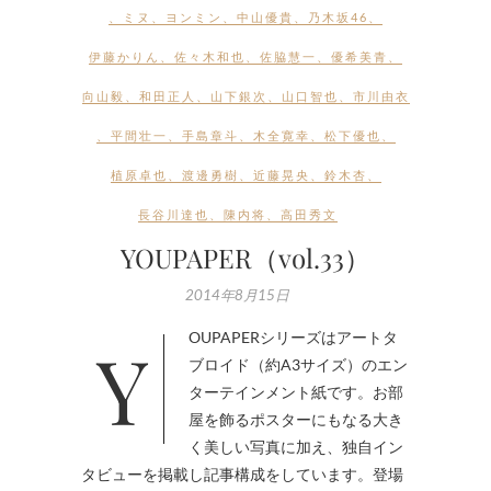
、
ミヌ
、
ヨンミン
、
中山優貴
、
乃木坂46
、
伊藤かりん
、
佐々木和也
、
佐脇慧一
、
優希美青
、
向山毅
、
和田正人
、
山下銀次
、
山口智也
、
市川由衣
、
平間壮一
、
手島章斗
、
木全寛幸
、
松下優也
、
植原卓也
、
渡邊勇樹
、
近藤晃央
、
鈴木杏
、
長谷川達也
、
陳内将
、
高田秀文
YOUPAPER（vol.33）
2014年8月15日
YOUPAPERシリーズはアートタ
ブロイド（約A3サイズ）のエン
ターテインメント紙です。お部
屋を飾るポスターにもなる大き
く美しい写真に加え、独自イン
タビューを掲載し記事構成をしています。登場