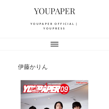
Skip
YOUPAPER
to
content
YOUPAPER OFFICIAL｜
YOUPRESS
伊藤かりん