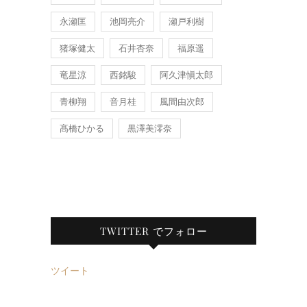
永瀬匡
池岡亮介
瀬戸利樹
猪塚健太
石井杏奈
福原遥
竜星涼
西銘駿
阿久津愼太郎
青柳翔
音月桂
風間由次郎
髙橋ひかる
黒澤美澪奈
TWITTER でフォロー
ツイート