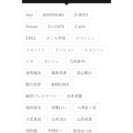
ー
Ami
BOYFRIEND
D-BOYS
Dream
D☆DATE
E-girls
EXILE
さくら学院
クァンミン
ジョンミン
ドンヒョン
ヒョンソン
ミヌ
ヨンミン
乃木坂46
倉島颯良
優希美青
前山剛久
剛力彩芽
劇団EXILE
劇団プレステージ
吉本実憂
堀井新太
安蘭けい
小澤奈々花
小芝風花
山本涼介
山田裕貴
岡田愛
平間壮一
新谷ゆづみ