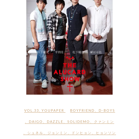
VOL.33
,
YOUPAPER
BOYFRIEND
、
D-BOYS
、
DAIGO
、
DAZZLE
、
SOLIDEMO
、
クァンミン
、
シュネル
、
ジョンミン
、
ドンヒョン
、
ヒョンソン