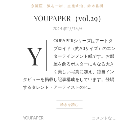
永瀬匡
、
沢村一樹
、
生熊耕治
、
鈴木裕樹
YOUPAPER（vol.29）
2014年4月15日
YOUPAPERシリーズはアートタ
ブロイド（約A3サイズ）のエン
ターテインメント紙です。お部
屋を飾るポスターにもなる大き
く美しい写真に加え、独自イン
タビューを掲載し記事構成をしています。登場
するタレント・アーティストのヒ…
続きを読む
YOUPAPER
コメントなし