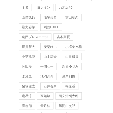
ミヌ
ヨンミン
乃木坂46
倉島颯良
優希美青
前山剛久
剛力彩芽
劇団EXILE
劇団プレステージ
吉本実憂
堀井新太
安蘭けい
小澤奈々花
小芝風花
山本涼介
山田裕貴
岡田愛
平間壮一
新谷ゆづみ
永瀬匡
池岡亮介
瀬戸利樹
猪塚健太
石井杏奈
福原遥
竜星涼
西銘駿
阿久津愼太郎
青柳翔
音月桂
風間由次郎