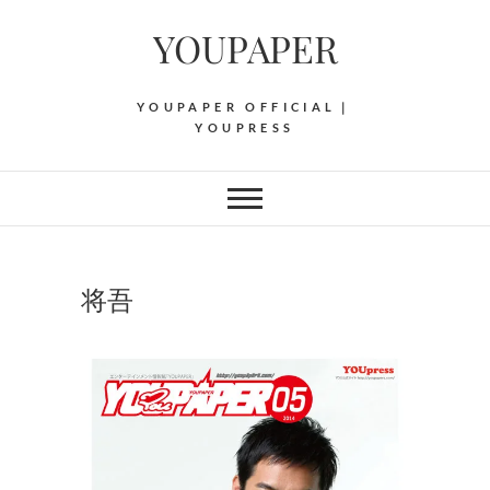
Skip
YOUPAPER
to
content
YOUPAPER OFFICIAL｜
YOUPRESS
将吾