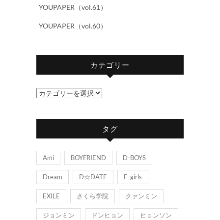
YOUPAPER（vol.61）
YOUPAPER（vol.60）
カテゴリー
カ
テ
ゴ
タグ
リ
ー
Ami
BOYFRIEND
D-BOYS
Dream
D☆DATE
E-girls
EXILE
さくら学院
クァンミン
ジョンミン
ドンヒョン
ヒョンソン