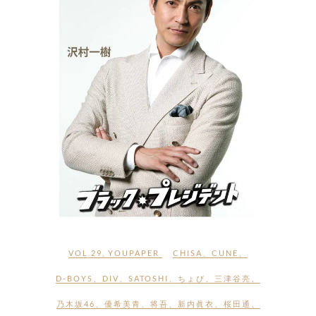
VOL.29
,
YOUPAPER
CHISA
、
CUNE
、
D-BOYS
、
DIV
、
SATOSHI
、
ちょび
、
三津谷亮
、
乃木坂46
、
優希美青
、
将吾
、
新内眞衣
、
桜田通
、