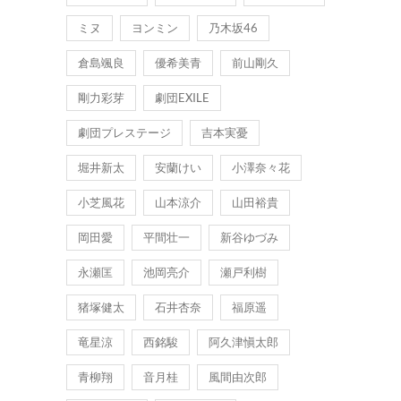
ミヌ
ヨンミン
乃木坂46
倉島颯良
優希美青
前山剛久
剛力彩芽
劇団EXILE
劇団プレステージ
吉本実憂
堀井新太
安蘭けい
小澤奈々花
小芝風花
山本涼介
山田裕貴
岡田愛
平間壮一
新谷ゆづみ
永瀬匡
池岡亮介
瀬戸利樹
猪塚健太
石井杏奈
福原遥
竜星涼
西銘駿
阿久津愼太郎
青柳翔
音月桂
風間由次郎