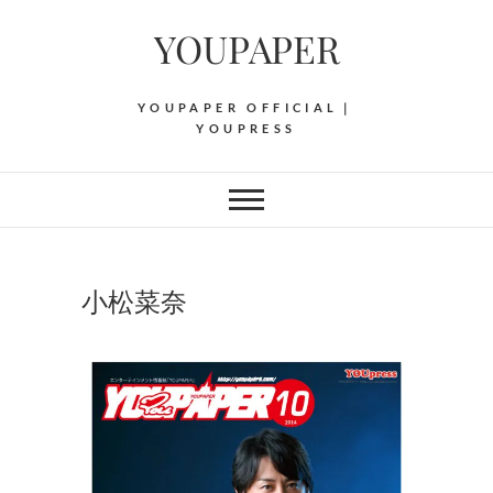
Skip
YOUPAPER
to
content
YOUPAPER OFFICIAL｜
YOUPRESS
小松菜奈