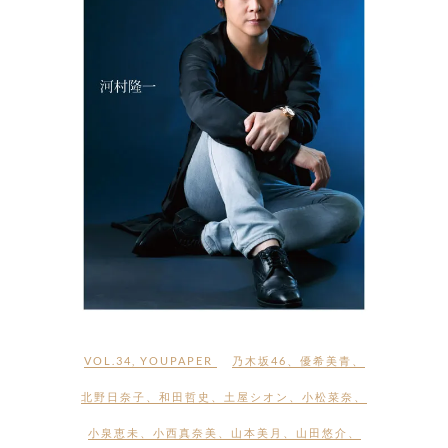
VOL.34
,
YOUPAPER
乃木坂46
、
優希美青
、
北野日奈子
、
和田哲史
、
土屋シオン
、
小松菜奈
、
小泉恵未
、
小西真奈美
、
山本美月
、
山田悠介
、