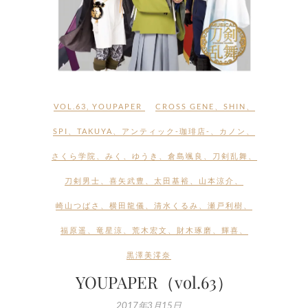
VOL.63
,
YOUPAPER
CROSS GENE
、
SHIN
、
SPI
、
TAKUYA
、
アンティック-珈琲店-
、
カノン
、
さくら学院
、
みく
、
ゆうき
、
倉島颯良
、
刀剣乱舞
、
刀剣男士
、
喜矢武豊
、
太田基裕
、
山本涼介
、
崎山つばさ
、
横田龍儀
、
清水くるみ
、
瀬戸利樹
、
福原遥
、
竜星涼
、
荒木宏文
、
財木琢磨
、
輝喜
、
黒澤美澪奈
YOUPAPER（vol.63）
2017年3月15日