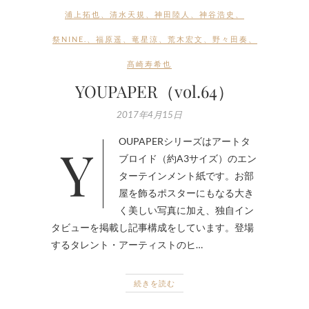
浦上拓也
、
清水天規
、
神田陸人
、
神谷浩史
、
祭NINE.
、
福原遥
、
竜星涼
、
荒木宏文
、
野々田奏
、
髙崎寿希也
YOUPAPER（vol.64）
2017年4月15日
YOUPAPERシリーズはアートタ
ブロイド（約A3サイズ）のエン
ターテインメント紙です。お部
屋を飾るポスターにもなる大き
く美しい写真に加え、独自イン
タビューを掲載し記事構成をしています。登場
するタレント・アーティストのヒ…
続きを読む