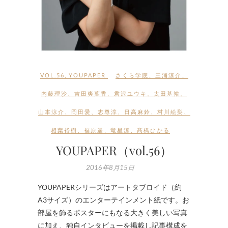
VOL.56
,
YOUPAPER
さくら学院
、
三浦涼介
、
内藤理沙
、
吉田爽葉香
、
君沢ユウキ
、
太田基裕
、
山本涼介
、
岡田愛
、
志尊淳
、
日高麻鈴
、
村川絵梨
、
相葉裕樹
、
福原遥
、
竜星涼
、
髙橋ひかる
YOUPAPER（vol.56）
2016年8月15日
YOUPAPERシリーズはアートタブロイド（約
A3サイズ）のエンターテインメント紙です。お
部屋を飾るポスターにもなる大きく美しい写真
に加え、独自インタビューを掲載し記事構成を