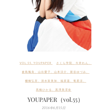
VOL.55
,
YOUPAPER
さくら学院
、
今井れん
、
倉島颯良
、
山出愛子
、
山本涼介
、
新谷ゆづみ
、
棚橋弘至
、
清水富美加
、
福原遥
、
竜星涼
、
髙橋ひかる
、
黒澤美澪奈
YOUPAPER（vol.55）
2016年6月15日