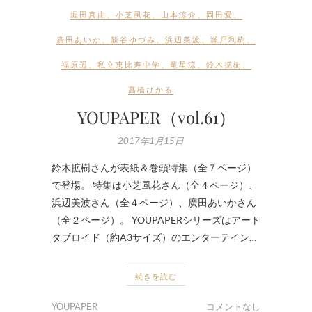
堀田真由
、
小芝風花
、
山本涼介
、
岡田愛
、
廣田あいか
、
新谷ゆづみ
、
浜辺美波
、
瀬戸利樹
、
福原遥
、
私立恵比寿中学
、
竜星涼
、
鈴木拡樹
、
髙橋ひかる
YOUPAPER（vol.61）
2017年1月15日
鈴木拡樹さんが表紙＆巻頭特集（全７ページ）
で登場。 特集は小芝風花さん（全４ページ）、
浜辺美波さん（全４ページ）、廣田あいかさん
（全２ページ）。 YOUPAPERシリーズはアート
タブロイド（約A3サイズ）のエンターテイン…
続きを読む
YOUPAPER
コメントなし