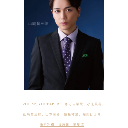
VOL.62
,
YOUPAPER
さくら学院
、
小芝風花
、
山崎育三郎
、
山本涼介
、
恒松祐里
、
桜田ひより
、
瀬戸利樹
、
福原遥
、
竜星涼