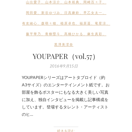
山出愛子
、
山本涼介
、
山本裕典
、
岡崎百々子
、
岡田愛
、
新谷ゆづみ
、
日高麻鈴
、
早乙女太一
、
有友緒心
、
森萌々穂
、
植原卓也
、
福原遥
、
竜星涼
、
藤平華乃
、
青柳塁斗
、
髙橋ひかる
、
麻生真彩
、
黒澤美澪奈
YOUPAPER（vol.57）
2016年9月15日
YOUPAPERシリーズはアートタブロイド（約
A3サイズ）のエンターテインメント紙です。お
部屋を飾るポスターにもなる大きく美しい写真
に加え、独自インタビューを掲載し記事構成を
しています。登場するタレント・アーティスト
のヒ…
続きを読む