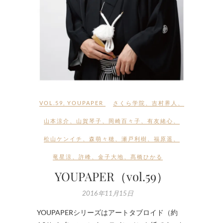
VOL.59
,
YOUPAPER
さくら学院
、
吉村界人
、
山本涼介
、
山賀琴子
、
岡崎百々子
、
有友緒心
、
松山ケンイチ
、
森萌々穂
、
瀬戸利樹
、
福原遥
、
竜星涼
、
許峰
、
金子大地
、
髙橋ひかる
YOUPAPER（vol.59）
2016年11月15日
YOUPAPERシリーズはアートタブロイド（約