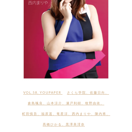
VOL.58
,
YOUPAPER
さくら学院
、
佐藤日向
、
倉島颯良
、
山本涼介
、
瀬戸利樹
、
牧野由依
、
町田慎吾
、
福原遥
、
竜星涼
、
西内まりや
、
陳内将
、
髙橋ひかる
、
黒澤美澪奈