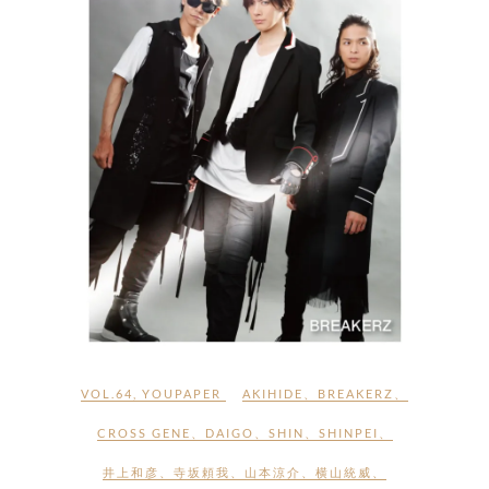
VOL.64
,
YOUPAPER
AKIHIDE
、
BREAKERZ
、
CROSS GENE
、
DAIGO
、
SHIN
、
SHINPEI
、
井上和彦
、
寺坂頼我
、
山本涼介
、
横山統威
、