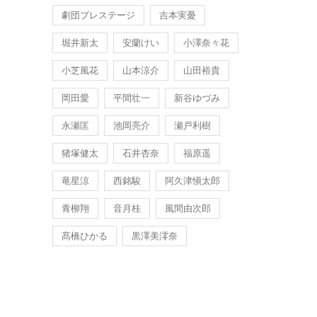
劇団プレステージ
吉本実憂
堀井新太
安蘭けい
小澤奈々花
小芝風花
山本涼介
山田裕貴
岡田愛
平間壮一
新谷ゆづみ
永瀬匡
池岡亮介
瀬戸利樹
猪塚健太
石井杏奈
福原遥
竜星涼
西銘駿
阿久津愼太郎
青柳翔
音月桂
風間由次郎
髙橋ひかる
黒澤美澪奈