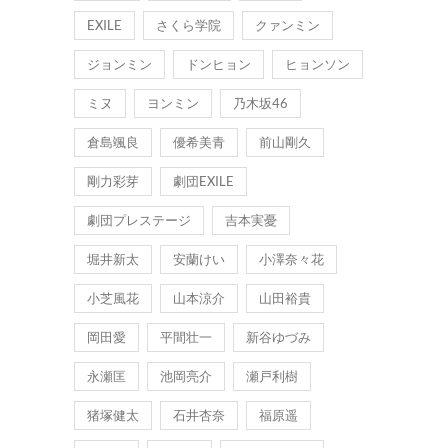
EXILE
さくら学院
クァンミン
ジョンミン
ドンヒョン
ヒョンソン
ミヌ
ヨンミン
乃木坂46
倉島颯良
優希美青
前山剛久
剛力彩芽
劇団EXILE
劇団プレステージ
吉本実憂
堀井新太
安蘭けい
小澤奈々花
小芝風花
山本涼介
山田裕貴
岡田愛
平間壮一
新谷ゆづみ
永瀬匡
池岡亮介
瀬戸利樹
猪塚健太
石井杏奈
福原遥