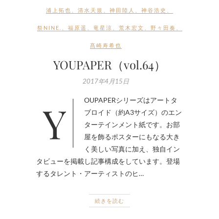
浦上拓也
、
清水天規
、
神田陸人
、
神谷浩史
、
祭NINE.
、
福原遥
、
竜星涼
、
荒木宏文
、
野々田奏
、
髙崎寿希也
YOUPAPER（vol.64）
2017年4月15日
YOUPAPERシリーズはアートタ
ブロイド（約A3サイズ）のエン
ターテインメント紙です。お部
屋を飾るポスターにもなる大き
く美しい写真に加え、独自イン
タビューを掲載し記事構成をしています。登場
するタレント・アーティストのヒ…
続きを読む