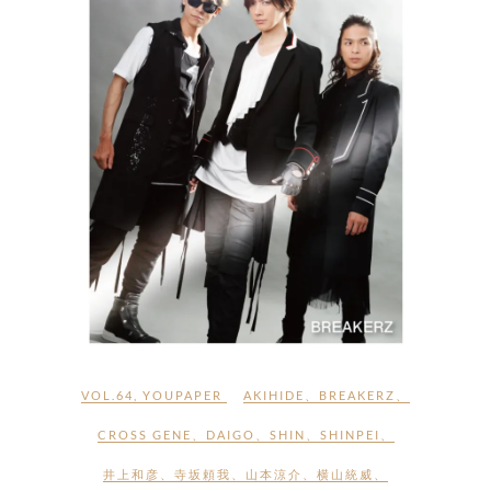
VOL.64
,
YOUPAPER
AKIHIDE
、
BREAKERZ
、
CROSS GENE
、
DAIGO
、
SHIN
、
SHINPEI
、
井上和彦
、
寺坂頼我
、
山本涼介
、
横山統威
、