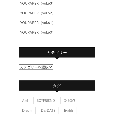
YOUPAPER（vol.63）
YOUPAPER（vol.62）
YOUPAPER（vol.61）
YOUPAPER（vol.60）
カテゴリー
カ
テ
ゴ
タグ
リ
ー
Ami
BOYFRIEND
D-BOYS
Dream
D☆DATE
E-girls