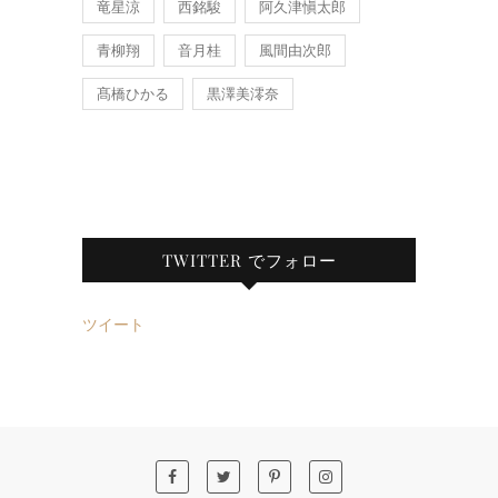
竜星涼
西銘駿
阿久津愼太郎
青柳翔
音月桂
風間由次郎
髙橋ひかる
黒澤美澪奈
TWITTER でフォロー
ツイート