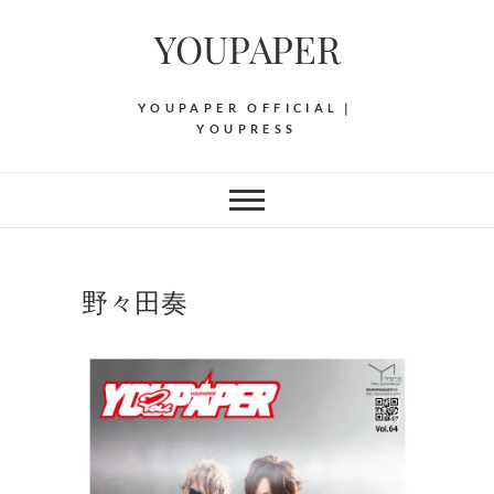
Skip
YOUPAPER
to
content
YOUPAPER OFFICIAL｜
YOUPRESS
野々田奏