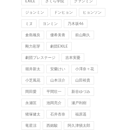
EXILE
さくら学院
クァンミン
ジョンミン
ドンヒョン
ヒョンソン
ミヌ
ヨンミン
乃木坂46
倉島颯良
優希美青
前山剛久
剛力彩芽
劇団EXILE
劇団プレステージ
吉本実憂
堀井新太
安蘭けい
小澤奈々花
小芝風花
山本涼介
山田裕貴
岡田愛
平間壮一
新谷ゆづみ
永瀬匡
池岡亮介
瀬戸利樹
猪塚健太
石井杏奈
福原遥
竜星涼
西銘駿
阿久津愼太郎