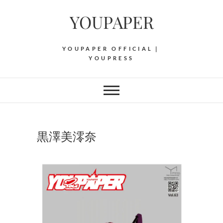
Skip
YOUPAPER
to
content
YOUPAPER OFFICIAL｜
YOUPRESS
黒澤美澪奈