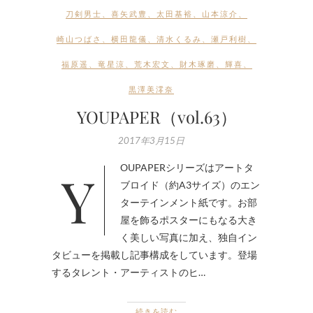
刀剣男士
、
喜矢武豊
、
太田基裕
、
山本涼介
、
崎山つばさ
、
横田龍儀
、
清水くるみ
、
瀬戸利樹
、
福原遥
、
竜星涼
、
荒木宏文
、
財木琢磨
、
輝喜
、
黒澤美澪奈
YOUPAPER（vol.63）
2017年3月15日
YOUPAPERシリーズはアートタ
ブロイド（約A3サイズ）のエン
ターテインメント紙です。お部
屋を飾るポスターにもなる大き
く美しい写真に加え、独自イン
タビューを掲載し記事構成をしています。登場
するタレント・アーティストのヒ…
続きを読む