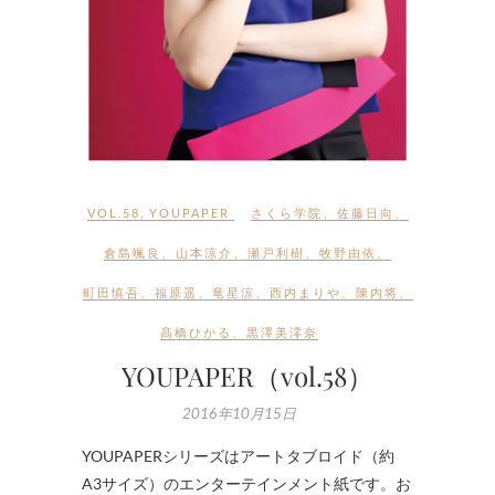
VOL.58
,
YOUPAPER
さくら学院
、
佐藤日向
、
倉島颯良
、
山本涼介
、
瀬戸利樹
、
牧野由依
、
町田慎吾
、
福原遥
、
竜星涼
、
西内まりや
、
陳内将
、
髙橋ひかる
、
黒澤美澪奈
YOUPAPER（vol.58）
2016年10月15日
YOUPAPERシリーズはアートタブロイド（約
A3サイズ）のエンターテインメント紙です。お