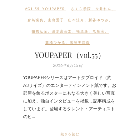
VOL.55
,
YOUPAPER
さくら学院
、
今井れん
、
倉島颯良
、
山出愛子
、
山本涼介
、
新谷ゆづみ
、
棚橋弘至
、
清水富美加
、
福原遥
、
竜星涼
、
髙橋ひかる
、
黒澤美澪奈
YOUPAPER（vol.55）
2016年6月15日
YOUPAPERシリーズはアートタブロイド（約
A3サイズ）のエンターテインメント紙です。お
部屋を飾るポスターにもなる大きく美しい写真
に加え、独自インタビューを掲載し記事構成を
しています。登場するタレント・アーティスト
のヒ…
続きを読む