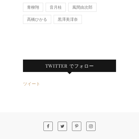
青柳翔
音月桂
風間由次郎
髙橋ひかる
黒澤美澪奈
TWITTER でフォロー
ツイート