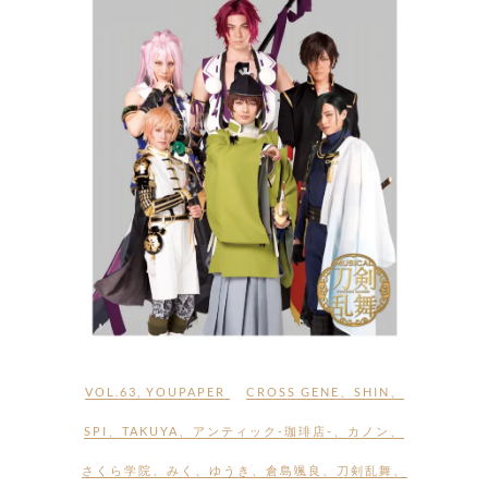
VOL.63
,
YOUPAPER
CROSS GENE
、
SHIN
、
SPI
、
TAKUYA
、
アンティック-珈琲店-
、
カノン
、
さくら学院
、
みく
、
ゆうき
、
倉島颯良
、
刀剣乱舞
、