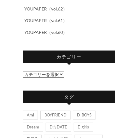
YOUPAPER（vol.62）
YOUPAPER（vol.61）
YOUPAPER（vol.60）
カテゴリー
カ
テ
ゴ
タグ
リ
ー
Ami
BOYFRIEND
D-BOYS
Dream
D☆DATE
E-girls