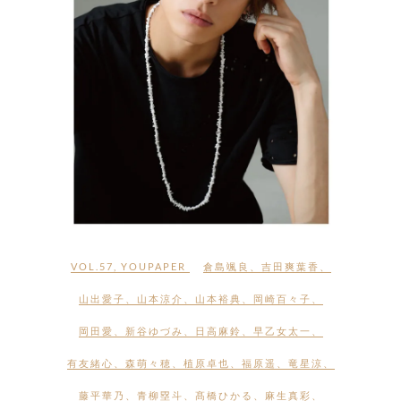
VOL.57
,
YOUPAPER
倉島颯良
、
吉田爽葉香
、
山出愛子
、
山本涼介
、
山本裕典
、
岡崎百々子
、
岡田愛
、
新谷ゆづみ
、
日高麻鈴
、
早乙女太一
、
有友緒心
、
森萌々穂
、
植原卓也
、
福原遥
、
竜星涼
、
藤平華乃
、
青柳塁斗
、
髙橋ひかる
、
麻生真彩
、