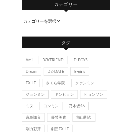
カテゴリー
カ
テ
ゴ
タグ
リ
ー
Ami
BOYFRIEND
D-BOYS
Dream
D☆DATE
E-girls
EXILE
さくら学院
クァンミン
ジョンミン
ドンヒョン
ヒョンソン
ミヌ
ヨンミン
乃木坂46
倉島颯良
優希美青
前山剛久
剛力彩芽
劇団EXILE