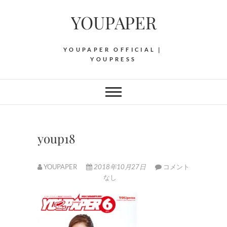
Skip
YOUPAPER
to
content
YOUPAPER OFFICIAL｜
YOUPRESS
youp18
YOUPAPER
2018年10月27日
コメント
なし