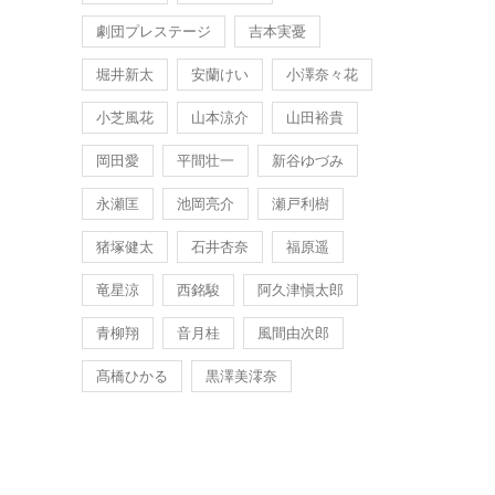
劇団プレステージ
吉本実憂
堀井新太
安蘭けい
小澤奈々花
小芝風花
山本涼介
山田裕貴
岡田愛
平間壮一
新谷ゆづみ
永瀬匡
池岡亮介
瀬戸利樹
猪塚健太
石井杏奈
福原遥
竜星涼
西銘駿
阿久津愼太郎
青柳翔
音月桂
風間由次郎
髙橋ひかる
黒澤美澪奈