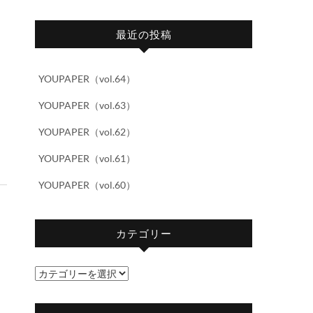
最近の投稿
YOUPAPER（vol.64）
YOUPAPER（vol.63）
YOUPAPER（vol.62）
YOUPAPER（vol.61）
YOUPAPER（vol.60）
カテゴリー
カ
テ
ゴ