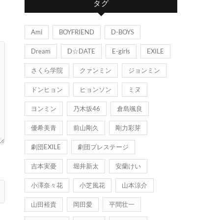
タグ
リ
ー
Ami
BOYFRIEND
D-BOYS
Dream
D☆DATE
E-girls
EXILE
さくら学院
クァンミン
ジョンミン
ドンヒョン
ヒョンソン
ミヌ
ヨンミン
乃木坂46
倉島颯良
優希美青
前山剛久
剛力彩芽
劇団EXILE
劇団プレステージ
吉本実憂
堀井新太
安蘭けい
小澤奈々花
小芝風花
山本涼介
山田裕貴
岡田愛
平間壮一