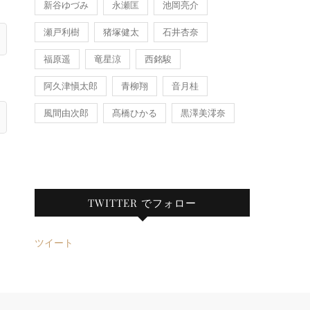
新谷ゆづみ
永瀬匡
池岡亮介
瀬戸利樹
猪塚健太
石井杏奈
福原遥
竜星涼
西銘駿
阿久津愼太郎
青柳翔
音月桂
風間由次郎
髙橋ひかる
黒澤美澪奈
TWITTER でフォロー
ツイート