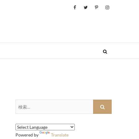
検
索…
Powered by
Translate