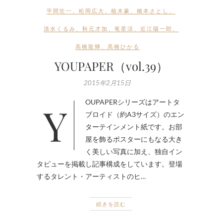
平間壮一
、
松岡広大
、
植木豪
、
橋本さとし
、
清水くるみ
、
秋元才加
、
竜星涼
、
近江陽一郎
、
高橋龍輝
、
髙橋ひかる
YOUPAPER（vol.39）
2015年2月15日
YOUPAPERシリーズはアートタ
ブロイド（約A3サイズ）のエン
ターテインメント紙です。お部
屋を飾るポスターにもなる大き
く美しい写真に加え、独自イン
タビューを掲載し記事構成をしています。登場
するタレント・アーティストのヒ…
続きを読む