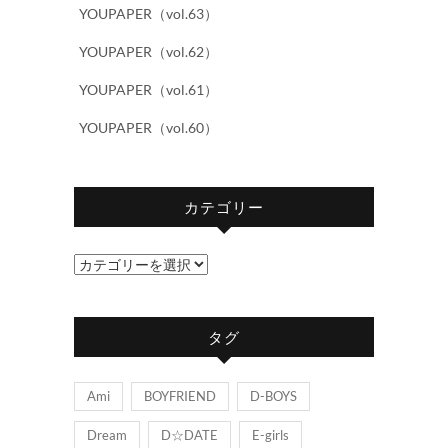
YOUPAPER（vol.63）
YOUPAPER（vol.62）
YOUPAPER（vol.61）
YOUPAPER（vol.60）
カテゴリー
カ
テ
ゴ
タグ
リ
ー
Ami
BOYFRIEND
D-BOYS
Dream
D☆DATE
E-girls