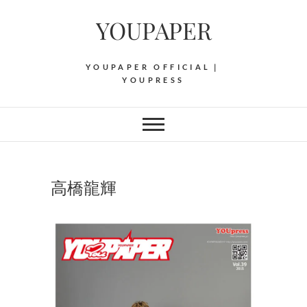
Skip
YOUPAPER
to
content
YOUPAPER OFFICIAL｜
YOUPRESS
高橋龍輝