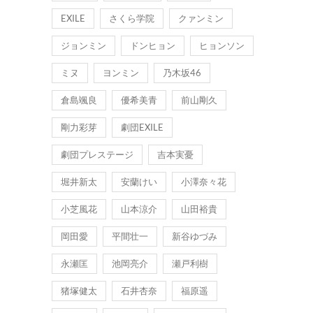
EXILE
さくら学院
クァンミン
ジョンミン
ドンヒョン
ヒョンソン
ミヌ
ヨンミン
乃木坂46
倉島颯良
優希美青
前山剛久
剛力彩芽
劇団EXILE
劇団プレステージ
吉本実憂
堀井新太
安蘭けい
小澤奈々花
小芝風花
山本涼介
山田裕貴
岡田愛
平間壮一
新谷ゆづみ
永瀬匡
池岡亮介
瀬戸利樹
猪塚健太
石井杏奈
福原遥