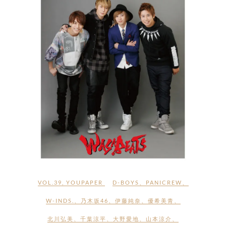
VOL.39
,
YOUPAPER
D-BOYS
、
PANICREW
、
W-INDS.
、
乃木坂46
、
伊藤純奈
、
優希美青
、
北川弘美
、
千葉涼平
、
大野愛地
、
山本涼介
、