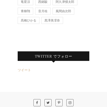
竜星涼
西銘駿
阿久津愼太郎
青柳翔
音月桂
風間由次郎
髙橋ひかる
黒澤美澪奈
TWITTER でフォロー
ツイート