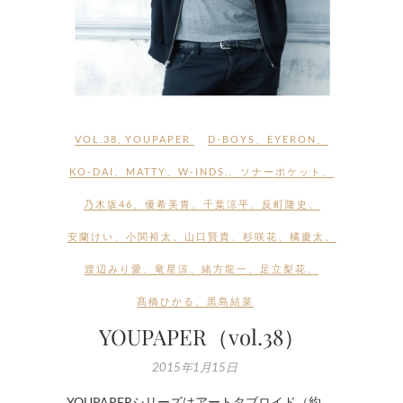
VOL.38
,
YOUPAPER
D-BOYS
、
EYERON
、
KO-DAI
、
MATTY
、
W-INDS.
、
ソナーポケット
、
乃木坂46
、
優希美青
、
千葉涼平
、
反町隆史
、
安蘭けい
、
小関裕太
、
山口賢貴
、
杉咲花
、
橘慶太
、
渡辺みり愛
、
竜星涼
、
緒方龍一
、
足立梨花
、
髙橋ひかる
、
黒島結菜
YOUPAPER（vol.38）
2015年1月15日
YOUPAPERシリーズはアートタブロイド（約