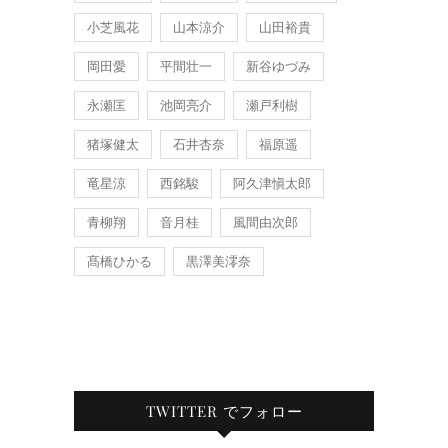
小芝風花
山本涼介
山田裕貴
岡田愛
平間壮一
新谷ゆづみ
永瀬匡
池岡亮介
瀬戸利樹
猪塚健太
石井杏奈
福原遥
竜星涼
西銘駿
阿久津愼太郎
青柳翔
音月桂
風間由次郎
髙橋ひかる
黒澤美澪奈
TWITTER でフォロー