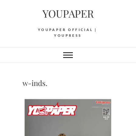
Skip
YOUPAPER
to
content
YOUPAPER OFFICIAL｜
YOUPRESS
w-inds.