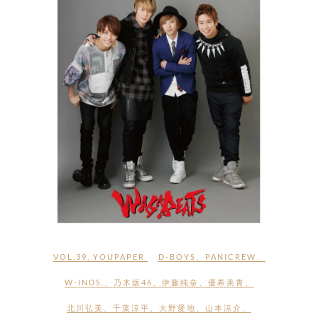
VOL.39
,
YOUPAPER
D-BOYS
、
PANICREW
、
W-INDS.
、
乃木坂46
、
伊藤純奈
、
優希美青
、
北川弘美
、
千葉涼平
、
大野愛地
、
山本涼介
、