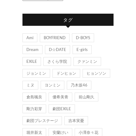
テ
ゴ
タグ
リ
ー
Ami
BOYFRIEND
D-BOYS
Dream
D☆DATE
E-girls
EXILE
さくら学院
クァンミン
ジョンミン
ドンヒョン
ヒョンソン
ミヌ
ヨンミン
乃木坂46
倉島颯良
優希美青
前山剛久
剛力彩芽
劇団EXILE
劇団プレステージ
吉本実憂
堀井新太
安蘭けい
小澤奈々花