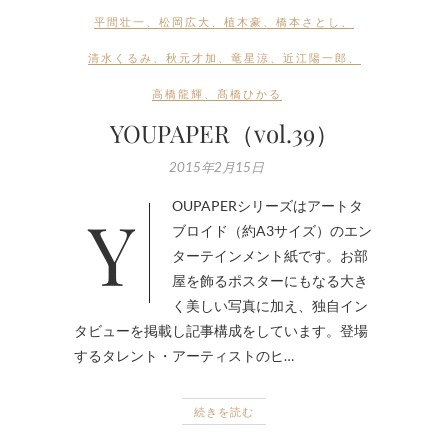
平間壮一
、
松岡広大
、
植木豪
、
橋本さとし
、
清水くるみ
、
秋元才加
、
竜星涼
、
近江陽一郎
、
高橋龍輝
、
髙橋ひかる
YOUPAPER（vol.39）
2015年2月15日
YOUPAPERシリーズはアートタ
ブロイド（約A3サイズ）のエン
ターテインメント紙です。お部
屋を飾るポスターにもなる大き
く美しい写真に加え、独自イン
タビューを掲載し記事構成をしています。登場
するタレント・アーティストのヒ…
続きを読む