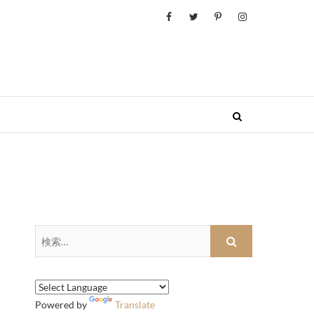
検
索…
Powered by
Translate