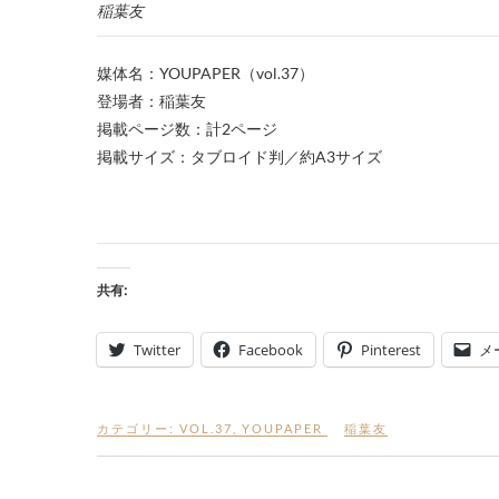
稲葉友
媒体名：YOUPAPER（vol.37）
登場者：稲葉友
掲載ページ数：計2ページ
掲載サイズ：タブロイド判／約A3サイズ
共有:
Twitter
Facebook
Pinterest
メ
カテゴリー:
VOL.37
,
YOUPAPER
稲葉友