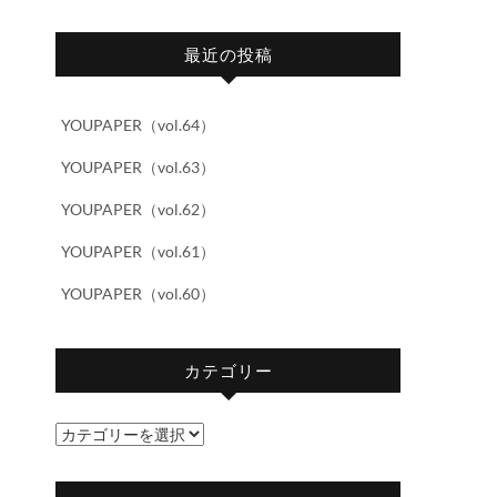
最近の投稿
YOUPAPER（vol.64）
YOUPAPER（vol.63）
YOUPAPER（vol.62）
YOUPAPER（vol.61）
YOUPAPER（vol.60）
カテゴリー
カ
テ
ゴ