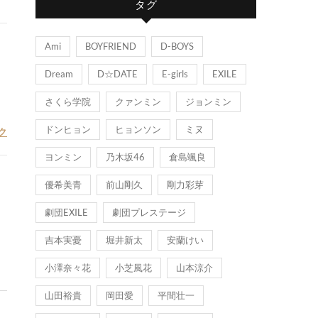
タグ
リ
ー
Ami
BOYFRIEND
D-BOYS
Dream
D☆DATE
E-girls
EXILE
さくら学院
クァンミン
ジョンミン
ドンヒョン
ヒョンソン
ミヌ
ク
ヨンミン
乃木坂46
倉島颯良
優希美青
前山剛久
剛力彩芽
劇団EXILE
劇団プレステージ
吉本実憂
堀井新太
安蘭けい
小澤奈々花
小芝風花
山本涼介
山田裕貴
岡田愛
平間壮一