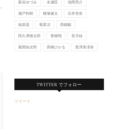
新谷ゆづみ
永瀬匡
池岡亮介
→
瀬戸利樹
猪塚健太
石井杏奈
福原遥
竜星涼
西銘駿
阿久津愼太郎
青柳翔
音月桂
風間由次郎
髙橋ひかる
黒澤美澪奈
TWITTER でフォロー
ツイート