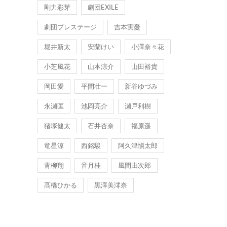
剛力彩芽
劇団EXILE
劇団プレステージ
吉本実憂
堀井新太
安蘭けい
小澤奈々花
小芝風花
山本涼介
山田裕貴
岡田愛
平間壮一
新谷ゆづみ
永瀬匡
池岡亮介
瀬戸利樹
猪塚健太
石井杏奈
福原遥
竜星涼
西銘駿
阿久津愼太郎
青柳翔
音月桂
風間由次郎
髙橋ひかる
黒澤美澪奈