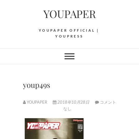
Skip
YOUPAPER
to
content
YOUPAPER OFFICIAL｜
YOUPRESS
youp49s
YOUPAPER
2018年10月28日
コメント
なし