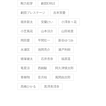
剛力彩芽
劇団EXILE
劇団プレステージ
吉本実憂
堀井新太
安蘭けい
小澤奈々花
小芝風花
山本涼介
山田裕貴
岡田愛
平間壮一
新谷ゆづみ
永瀬匡
池岡亮介
瀬戸利樹
猪塚健太
石井杏奈
福原遥
竜星涼
西銘駿
阿久津愼太郎
青柳翔
音月桂
風間由次郎
髙橋ひかる
黒澤美澪奈