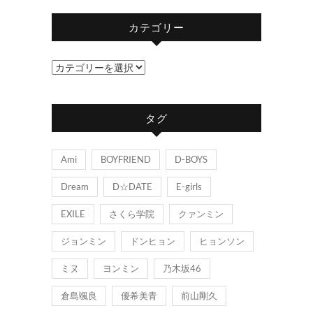
カテゴリー
カ
テ
ゴ
タグ
リ
ー
Ami
BOYFRIEND
D-BOYS
Dream
D☆DATE
E-girls
EXILE
さくら学院
クァンミン
ジョンミン
ドンヒョン
ヒョンソン
ミヌ
ヨンミン
乃木坂46
倉島颯良
優希美青
前山剛久