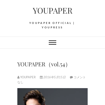
Skip
YOUPAPER
to
content
YOUPAPER OFFICIAL｜
YOUPRESS
YOUPAPER（vol.54）
YOUPAPER
2016年5月15日
コメント
なし