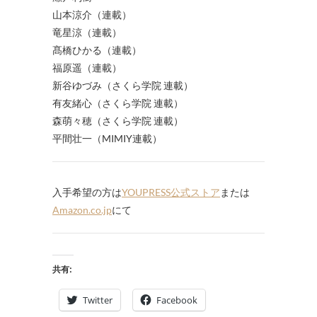
山本涼介（連載）
竜星涼（連載）
髙橋ひかる（連載）
福原遥（連載）
新谷ゆ
づ
み
（さくら学院 連載）
有友緒心
（さくら学院 連載）
森萌々穂
（さくら学院 連載）
平間壮一（MIMIY連載）
入手希望の方は
YOUPRESS公式ストア
または
Amazon.co.jp
にて
共有:
Twitter
Facebook