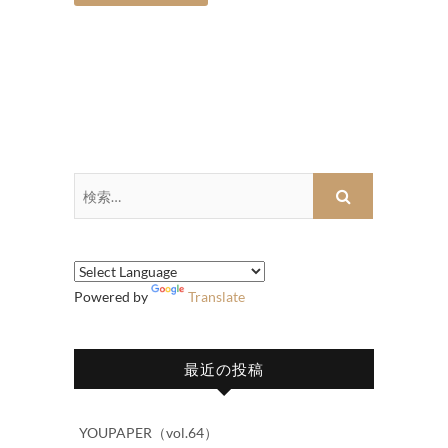
検
索…
Powered by
Translate
最近の投稿
YOUPAPER（vol.64）