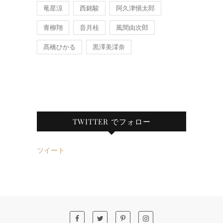
竜星涼
西銘駿
阿久津愼太郎
青柳翔
音月桂
風間由次郎
髙橋ひかる
黒澤美澪奈
TWITTER でフォロー
ツイート