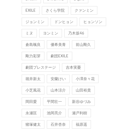
EXILE
さくら学院
クァンミン
ジョンミン
ドンヒョン
ヒョンソン
ミヌ
ヨンミン
乃木坂46
倉島颯良
優希美青
前山剛久
剛力彩芽
劇団EXILE
劇団プレステージ
吉本実憂
堀井新太
安蘭けい
小澤奈々花
小芝風花
山本涼介
山田裕貴
岡田愛
平間壮一
新谷ゆづみ
永瀬匡
池岡亮介
瀬戸利樹
猪塚健太
石井杏奈
福原遥