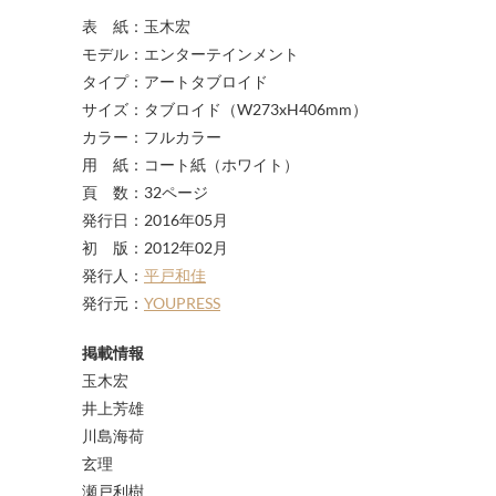
表 紙：玉木宏
モデル：エンターテインメント
タイプ：アートタブロイド
サイズ：タブロイド（W273xH406mm）
カラー：フルカラー
用 紙：コート紙（ホワイト）
頁 数：32ページ
発行日：2016年05月
初 版：2012年02月
発行人：
平戸和佳
発行元：
YOUPRESS
掲載情報
玉木宏
井上芳雄
川島海荷
玄理
瀬戸利樹