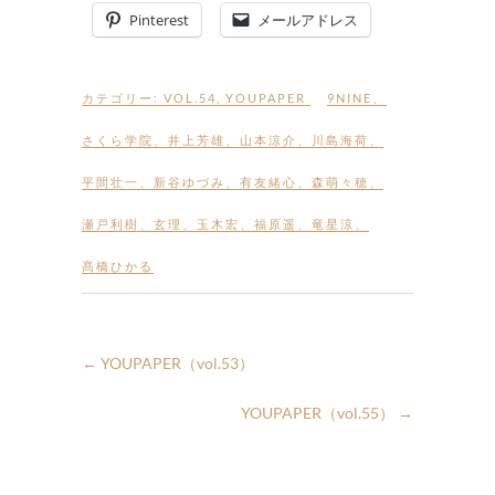
Pinterest
メールアドレス
カテゴリー:
VOL.54
,
YOUPAPER
9NINE
、
さくら学院
、
井上芳雄
、
山本涼介
、
川島海荷
、
平間壮一
、
新谷ゆづみ
、
有友緒心
、
森萌々穂
、
瀬戸利樹
、
玄理
、
玉木宏
、
福原遥
、
竜星涼
、
髙橋ひかる
←
YOUPAPER（vol.53）
YOUPAPER（vol.55）
→