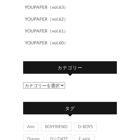
YOUPAPER（vol.63）
YOUPAPER（vol.62）
YOUPAPER（vol.61）
YOUPAPER（vol.60）
カテゴリー
カ
テ
ゴ
タグ
リ
ー
Ami
BOYFRIEND
D-BOYS
Dream
D☆DATE
E-girls