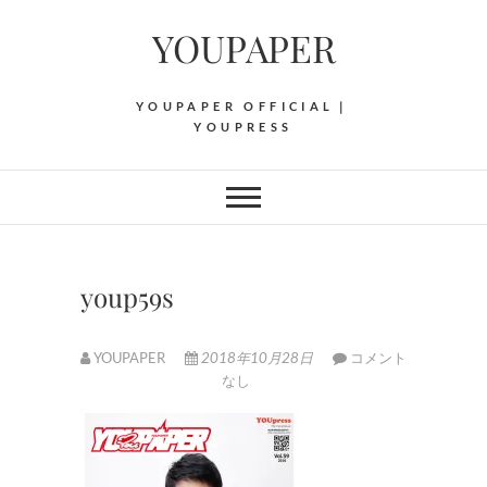
Skip
YOUPAPER
to
content
YOUPAPER OFFICIAL｜
YOUPRESS
youp59s
YOUPAPER
2018年10月28日
コメント
なし