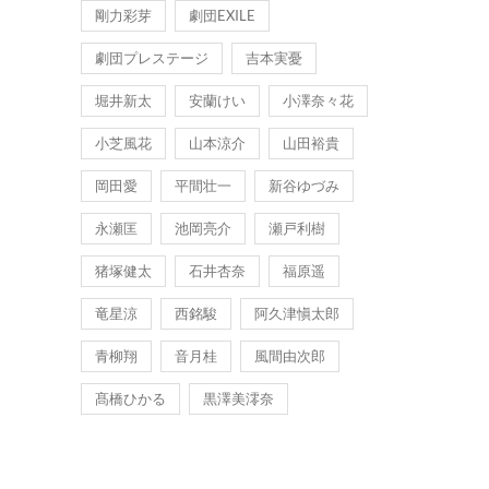
剛力彩芽
劇団EXILE
劇団プレステージ
吉本実憂
堀井新太
安蘭けい
小澤奈々花
小芝風花
山本涼介
山田裕貴
岡田愛
平間壮一
新谷ゆづみ
永瀬匡
池岡亮介
瀬戸利樹
猪塚健太
石井杏奈
福原遥
竜星涼
西銘駿
阿久津愼太郎
青柳翔
音月桂
風間由次郎
髙橋ひかる
黒澤美澪奈