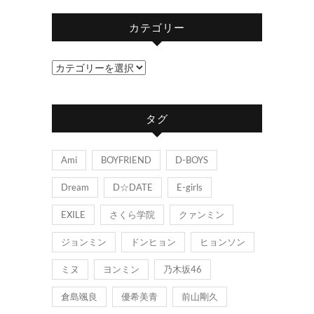
カテゴリー
カ
テ
ゴ
タグ
リ
ー
Ami
BOYFRIEND
D-BOYS
Dream
D☆DATE
E-girls
EXILE
さくら学院
クァンミン
ジョンミン
ドンヒョン
ヒョンソン
ミヌ
ヨンミン
乃木坂46
倉島颯良
優希美青
前山剛久